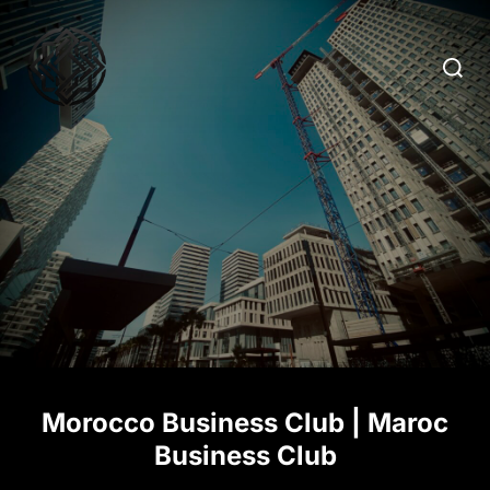
Aller
au
Recher
contenu
Morocco Business Club | Maroc
Business Club