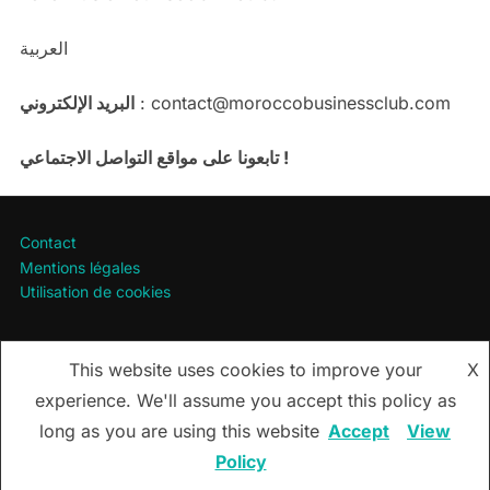
العربية
البريد الإلكتروني
: contact@moroccobusinessclub.com
تابعونا على مواقع التواصل الاجتماعي !
Contact
Mentions légales
Utilisation de cookies
This website uses cookies to improve your
X
Utilisation de cookies
experience. We'll assume you accept this policy as
Copyright © 2026 Morocco Business Club / Maroc Business
long as you are using this website
Accept
View
Club
Policy